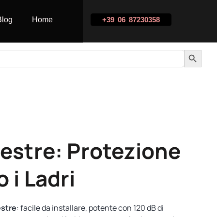
Blog
Home
+39 06 87230358
SEARCH 
nestre: Protezione
 i Ladri
estre
: facile da installare, potente con 120 dB di