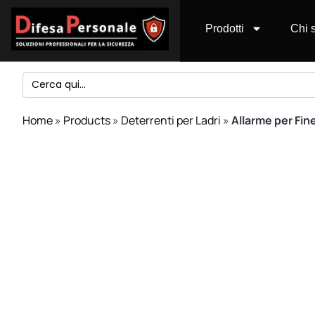
Prodotti
Chi 
Search
for:
Home
»
Products
»
Deterrenti per Ladri
»
Allarme per Fin