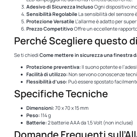
Adesivo di Sicurezza Incluso
Ogni dispositivo inc
Sensibilità Regolabile
La sensibilità del sensore 
Protezione Versatile
L’allarme è adatto per superfi
Prezzo Competitivo
Offre un eccellente rapporto
Perché Scegliere questo d
Se ti chiedi
Come mettere in sicurezza una finestra da
Protezione preventiva:
Il suono potente e l’adesi
Facilità di utilizzo:
Non servono conoscenze tecnich
Flessibilità d’uso:
Può essere spostato facilmente 
Specifiche Tecniche
Dimensioni:
70 x 70 x 15 mm
Peso:
114 g
Batterie:
2 batterie AAA da 1,5 Volt (non incluse)
Domande Frequenti sull’All