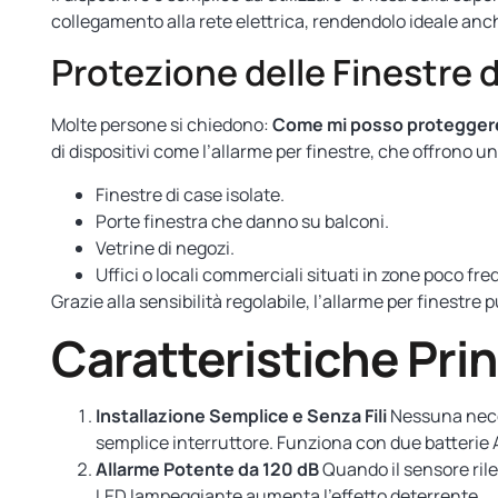
collegamento alla rete elettrica, rendendolo ideale anch
Protezione delle Finestre d
Molte persone si chiedono:
Come mi posso proteggere d
di dispositivi come l’allarme per finestre, che offrono un
Finestre di case isolate.
Porte finestra che danno su balconi.
Vetrine di negozi.
Uffici o locali commerciali situati in zone poco fr
Grazie alla sensibilità regolabile, l’allarme per finestre 
Caratteristiche Prin
Installazione Semplice e Senza Fili
Nessuna necess
semplice interruttore. Funziona con due batterie
Allarme Potente da 120 dB
Quando il sensore rilev
LED lampeggiante aumenta l’effetto deterrente.