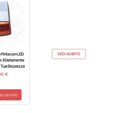
Occhi
Attenti
Per ogni ambiente in ogni
condizione
e Finta con LED
VEDI SUBITO
 Il Deterrente
a Tua Sicurezza
90
€
al carrello