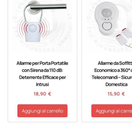
Allarme per Porta Portatile
Allarme da Soffit
con Sirena da 110 dB:
Economico a 360° 
Deterrente Efficace per
Telecomandi – Sicu
Intrusi
Domestica
18,90
€
15,90
€
Aggiungi al carrello
Aggiungi al carre