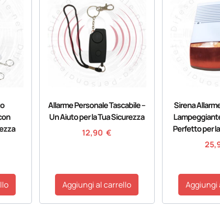
to
Allarme Personale Tascabile –
Sirena Allarm
con
Un Aiuto per la Tua Sicurezza
Lampeggiante:
rezza
Perfetto per l
12,90
€
25,
llo
Aggiungi al carrello
Aggiungi 